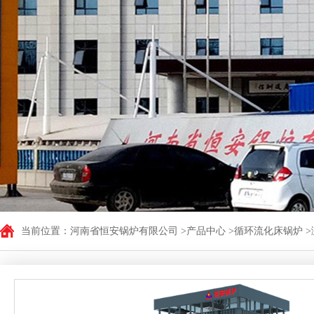
低氮型燃气蒸汽锅炉
立式电加热热水锅炉
WNSL型油气炉
卧式电加热蒸汽锅炉
CLSS型立式燃油（气）
立式电加热蒸汽锅炉
低氮型燃气蒸汽锅炉
卧式电加热热水锅炉
燃气热风炉
LSS系列立式燃油(气
LSS贯流锅炉
CLHS型立式燃油燃气
WNS系列卧式燃油（气
蒸汽发生器
无烟浴暖锅炉
CWNS系列燃油（气）卧
卧式电蒸汽发生器
立卧式浴暖专用锅炉
当前位置：
河南省恒安锅炉有限公司
>
产品中心
>
循环流化床锅炉
>
<> 低氮燃气蒸汽发生
卧式无烟数控浴池专
卧式生物质蒸汽发生
生物质发生器
立式燃气蒸汽发生器