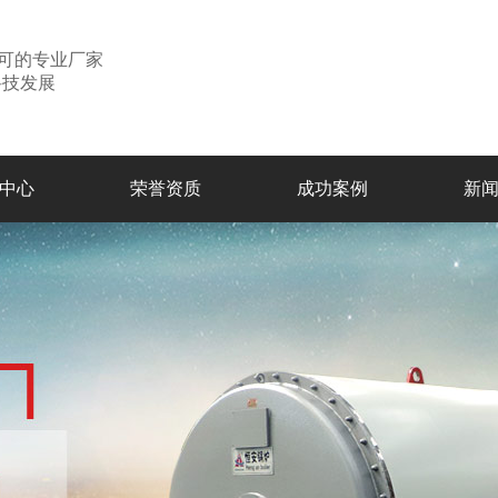
可的专业厂家
科技发展
中心
荣誉资质
成功案例
新
公
行
常
锅炉
导热油炉
生