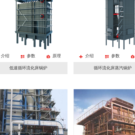
储气罐
电加
储气罐
不锈
压力容器
木材防腐罐
木材防腐罐
压力容器
介绍
参数
原理
储气罐
介绍
参数
免烧砖蒸压釜
低速循环流化床锅炉
循环流化床蒸汽锅炉