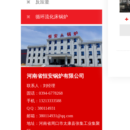
反应釜
循环流化床锅炉
河南省恒安锅炉有限公司
联系人：刘经理
固话：0394-6778268
手机：13213333588
Q Q：380114931
邮箱：380114931@qq.com
地址：河南省周口市太康县张集工业集聚