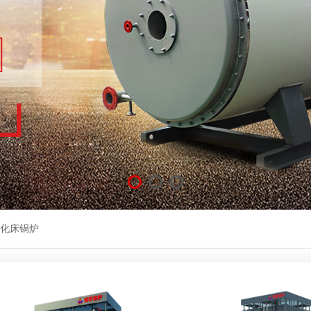
热水锅炉
燃气有机热载体锅炉
CDZL
蒸汽锅炉
生物质有机热载体炉
LR
蒸汽锅炉
YY(Q)W系列燃油(气)
DZH型
热水锅炉
YLW系列有机热载体炉
CLSG
YGL系列生物质有机热
DZL型
CDZH
生物
锅炉
专用锅炉
化床锅炉
控浴池专
压力容器
分气缸
搪玻
不锈钢储罐
搪