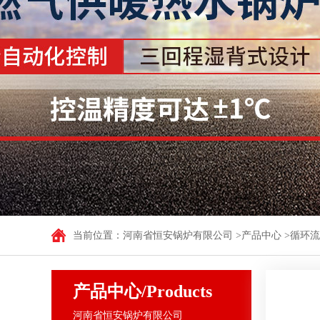
低氮型燃气蒸汽锅炉
立式电加热
WNSL型油气炉
卧式电加热
CLSS型立式燃油（气）
立式电加热
低氮型燃气蒸汽锅炉
卧式电加热
燃气热风炉
LSS系列立式燃油(气
LSS贯流锅炉
CLHS型立式燃油燃气
WNS系列卧式燃油（气
蒸汽发生器
无烟浴暖
CWNS系列燃油（气）卧
卧式电蒸汽发生器
立卧式浴暖
当前位置：
河南省恒安锅炉有限公司
>
产品中心
>
循环流
<> 低氮燃气蒸汽发生
卧式无烟数
卧式生物质蒸汽发生
生物质发生器
产品中心/Products
立式燃气蒸汽发生器
河南省恒安锅炉有限公司