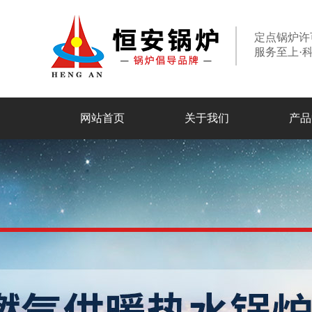
定点锅炉许
服务至上·
网站首页
关于我们
产品
走进恒安
专业组织
合作伙伴
设备实力
燃油燃气锅炉
电加热