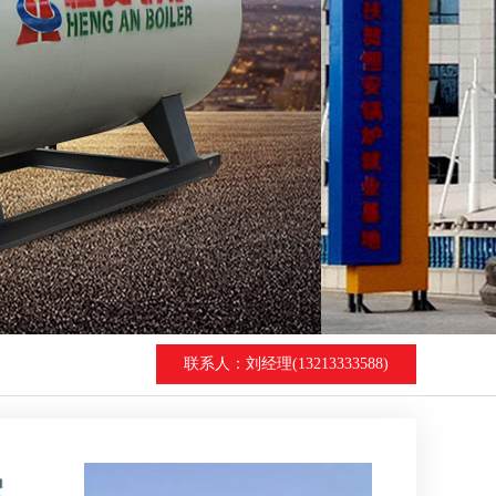
卧式生物质热水
燃甲醇(醇基燃料)真
F系列热风炉
ZKW真空热水锅炉
燃生物质蒸汽锅
系列燃生物质立
燃生物质蒸汽锅
型燃生物质卧式
质燃烧器
循环流化床锅炉
低速循环流化床锅炉
联系人：刘经理(13213333588)
循环流化床蒸汽锅炉
反应釜
SHF生物质蒸汽流化床
SHF生物质热水流化床
璃反应釜
循环流化床锅炉
瓷反应釜