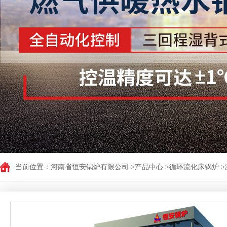
低氮型燃气蒸汽锅炉
立式电加热热水锅炉
WNSL型油气炉
卧式电加热蒸汽锅炉
CLSS型立式燃油（气）
立式电加热蒸汽锅炉
低氮型燃气蒸汽锅炉
卧式电加热热水锅炉
燃气热风炉
LSS系列立式燃油(气
LSS贯流锅炉
CLHS型立式燃油燃气
WNS系列卧式燃油（气
蒸汽发生器
无烟浴暖锅炉
CWNS系列燃油（气）卧
卧式电蒸汽发生器
立卧式浴暖专用锅炉
当前位置：
河南省恒安锅炉有限公司
>
产品中心
>
循环流化床锅炉
>
<> 低氮燃气蒸汽发生
卧式无烟数控浴池专
卧式生物质蒸汽发生
生物质发生器
立式燃气蒸汽发生器