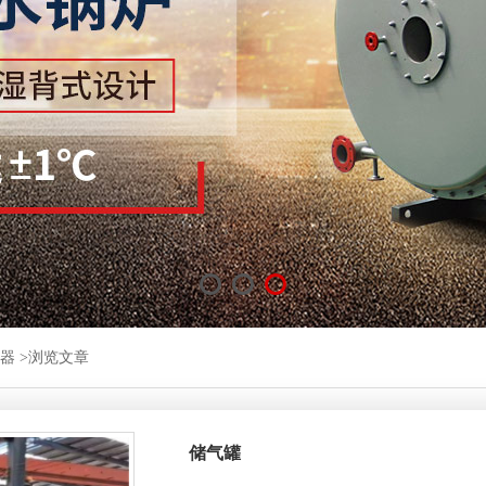
热水锅炉
燃气有机热载体锅炉
CDZL
蒸汽锅炉
生物质有机热载体炉
LR
蒸汽锅炉
YY(Q)W系列燃油(气)
DZH型
热水锅炉
YLW系列有机热载体炉
CLSG
YGL系列生物质有机热
DZL型
CDZH
生物
锅炉
专用锅炉
器
>浏览文章
控浴池专
压力容器
分气缸
搪玻
储气罐
不锈钢储罐
搪