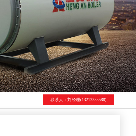
卧式生物质热水
燃甲醇(醇基燃料)真
F系列热风炉
ZKW真空热水锅炉
燃生物质蒸汽锅
系列燃生物质立
燃生物质蒸汽锅
型燃生物质卧式
质燃烧器
循环流化床锅炉
低速循环流化床锅炉
联系人：刘经理(13213333588)
循环流化床蒸汽锅炉
反应釜
SHF生物质蒸汽流化床
SHF生物质热水流化床
璃反应釜
循环流化床锅炉
瓷反应釜