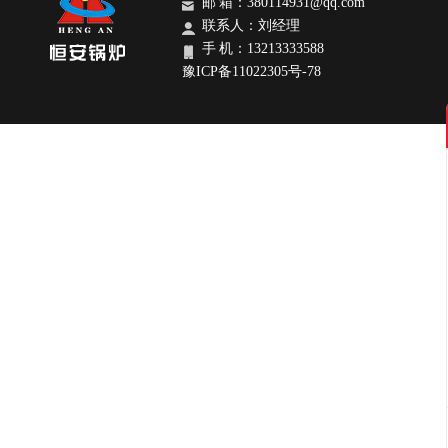
邮 箱：380114931@qq.com
联系人：刘经理
手 机：13213333588
豫ICP备11022305号-78