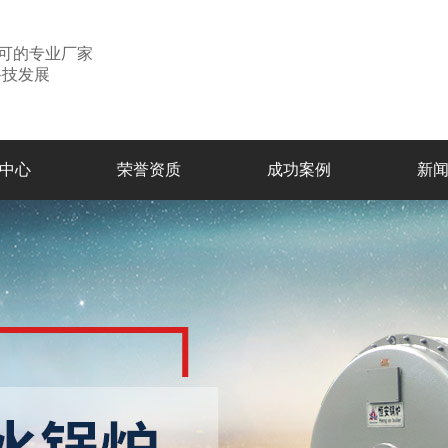
可的专业厂家
科技发展
中心
荣誉资质
成功案例
新
公
行
常
锅炉
导热油炉
生