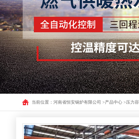
低氮型燃气蒸汽锅炉
立式电加热
WNSL型油气炉
卧式电加热
CLSS型立式燃油（气）
立式电加热
低氮型燃气蒸汽锅炉
卧式电加热
燃气热风炉
LSS系列立式燃油(气
LSS贯流锅炉
CLHS型立式燃油燃气
WNS系列卧式燃油（气
蒸汽发生器
无烟浴暖
CWNS系列燃油（气）卧
卧式电蒸汽发生器
立卧式浴暖
当前位置：
河南省恒安锅炉有限公司
>
产品中心
>
压力容
<> 低氮燃气蒸汽发生
卧式无烟数
卧式生物质蒸汽发生
生物质发生器
立式燃气蒸汽发生器