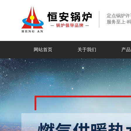
定点锅炉许
服务至上·
网站首页
关于我们
产品
走进恒安
专业组织
合作伙伴
设备实力
燃油燃气锅炉
电加热