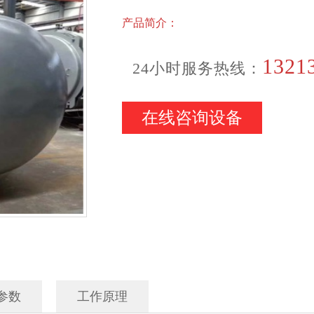
储气罐
电加
产品简介：
储气罐
不锈
压力容器
1321
24小时服务热线：
木材防腐罐
木材防腐罐
压力容器
在线咨询设备
储气罐
免烧砖蒸压釜
参数
工作原理