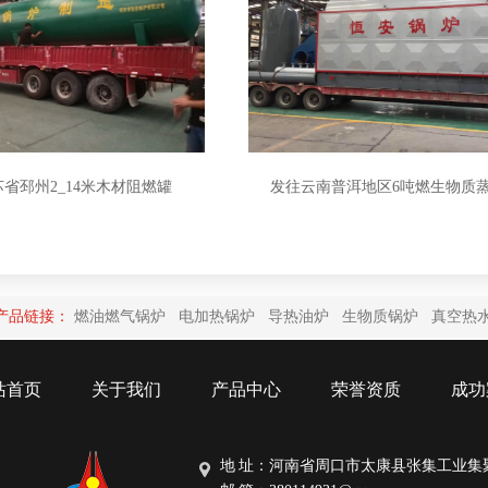
省邳州2_14米木材阻燃罐
发往云南普洱地区6吨燃生物质
产品链接：
燃油燃气锅炉
电加热锅炉
导热油炉
生物质锅炉
真空热
站首页
关于我们
产品中心
荣誉资质
成功
地 址：河南省周口市太康县张集工业集